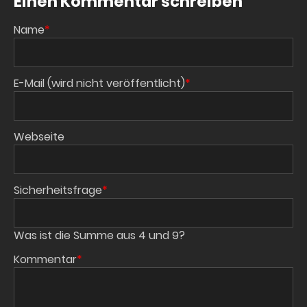
Einen Kommentar schreiben
Pflichtfeld
Name
*
Pflichtfeld
E-Mail (wird nicht veröffentlicht)
*
Webseite
Pflichtfeld
Sicherheitsfrage
*
Was ist die Summe aus 4 und 9?
Pflichtfeld
Kommentar
*