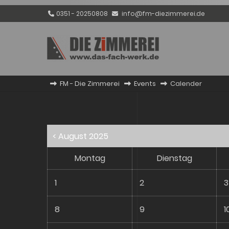
0351 - 20250808
info@fm-diezimmerei.de
FM - Die Zimmerei
Events
Calender
< August 2025
Montag
Dienstag
1
2
3
8
9
1