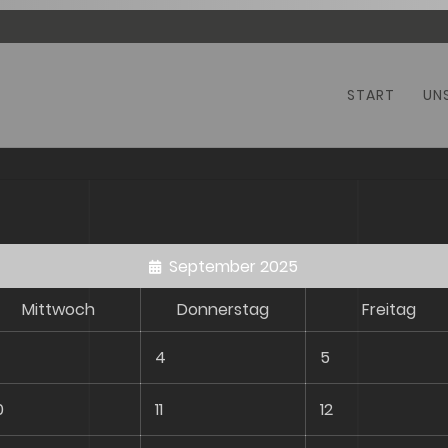
Navigation
START
UN
überspringen
September 2025
Mittwoch
Donnerstag
Freitag
4
5
0
11
12