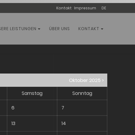
Navigation
Kontakt
Impressum
DE
überspringen
SERE LEISTUNGEN
ÜBER UNS
KONTAKT
Oktober 2025 >
Samstag
Sonntag
6
7
13
14