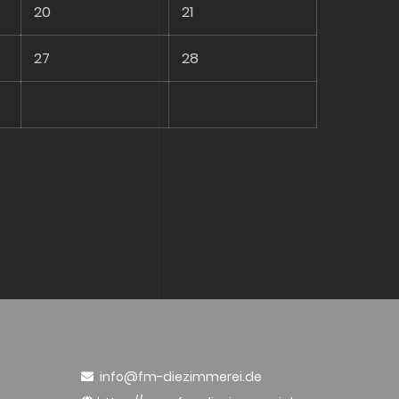
20
21
27
28
info@fm-diezimmerei.de