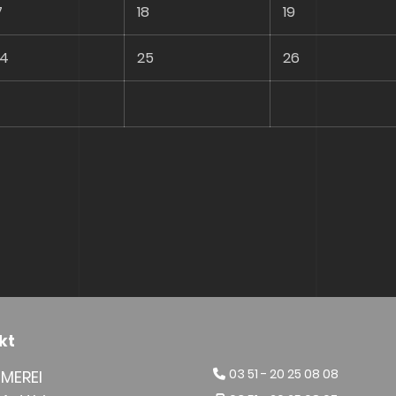
7
18
19
24
25
26
kt
03 51 - 20 25 08 08
MMEREI